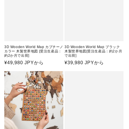
3D Wooden World Map カプチーノ
3D Wooden World Map ブラック
カラー 木製世界地図 [受注生産品：
木製世界地図[受注生産品：約2か月
約2か月で出荷]
で出荷]
通
¥49,980 JPYから
通
¥39,980 JPYから
常
常
価
価
格
格