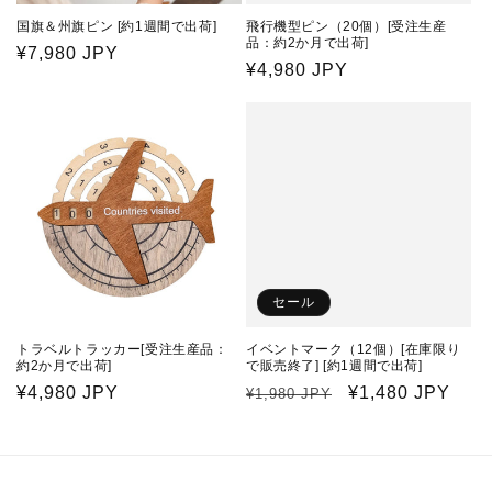
国旗＆州旗ピン [約1週間で出荷]
飛行機型ピン（20個）[受注生産
品：約2か月で出荷]
通
¥7,980 JPY
通
¥4,980 JPY
常
常
価
価
格
格
セール
トラベルトラッカー[受注生産品：
イベントマーク（12個）[在庫限り
約2か月で出荷]
で販売終了] [約1週間で出荷]
通
¥4,980 JPY
通
セ
¥1,480 JPY
¥1,980 JPY
常
常
ー
価
価
ル
格
格
価