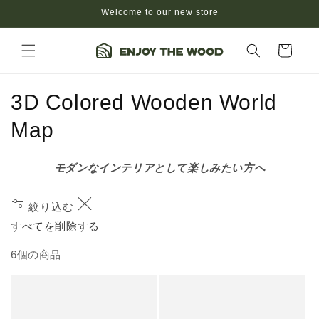
コンテ
Welcome to our new store
ンツに
進む
カ
ー
ト
コ
3D Colored Wooden World
レ
Map
ク
モダンなインテリアとして楽しみたい方へ
シ
ョ
絞り込む
すべてを削除する
ン
6個の商品
: