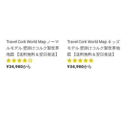
世
界
Map
Map
界
地
ノ
キ
地
図
ー
ッ
図
【翌
マ
ズ
【翌
日
ル
モ
日
発
モ
デ
出
送】
デ
ル
Travel Cork World Map ノーマ
Travel Cork World Map キッズ
荷】
ル
壁
ルモデル 壁掛けコルク製世界
モデル 壁掛けコルク製世界地
壁
掛
地図 【送料無料＆翌日発送】
図 【送料無料＆翌日発送】
掛
け
け
コ
通
通
¥34,980から
¥34,980から
コ
ル
常
常
ル
ク
価
価
ク
製
格
格
国
飛
製
世
旗
行
世
界
＆
機
界
地
州
型
地
図
旗
ピ
図
【送
ピ
ン
【送
料
ン
（30
料
無