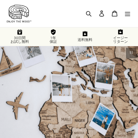
コ
ン
検索
ログイン
カート
テ
ン
ツ
に
30日間
1年
イージー
送料無料
お試し無料
保証
リターン
ス
キ
スライドショーを止める
ッ
プ
す
る