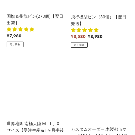
(273
個）
無
料
個)
【翌
料
＆
【翌
日
国旗＆州旗ピン(273個)【翌日
飛行機型ピン（30個）【翌日
＆
翌
日
発
出荷】
発送】
翌
日
出
送】
日
発
荷】
通
¥7,980
販
通
¥3,580
¥3,980
発
送】
常
売
常
売り切れ
送】
売り切れ
価
価
価
格
格
格
世
カ
界
ス
地
タ
図
ム
南
オ
極
ー
大
ダ
陸
ー
M、
木
L、
製
世界地図 南極大陸 M、L、XL
XL
都
カスタムオーダー 木製都市マ
サイズ【受注生産＆1ヶ月半後
サ
市