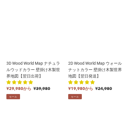
3D
2D
Wood
Wood
World
World
Map
Map
ナ
ウ
チ
ォ
ュ
ー
ラ
ル
ル
ナ
ウ
ッ
2D Wood World Map ウォール
3D Wood World Map ナチュラ
ッ
ト
ナットカラー 壁掛け木製世界
ルウッドカラー 壁掛け木製世
ド
カ
地図【翌日発送】
界地図【翌日出荷】
カ
ラ
ラ
ー
販
通
販
通
¥19,980から
¥24,980
¥29,980から
¥39,980
ー
壁
売
常
売
常
セール
セール
壁
掛
価
価
価
価
掛
け
格
格
格
格
け
木
Travel
Travel
木
製
Cork
Cork
製
世
World
World