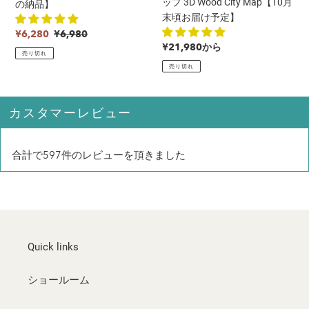
ップ 3D Wood City Map【10月
の納品】
イ
マ
末頃お届け予定】
ズ
ッ
販
通
¥6,280
¥6,980
【受
プ
通
¥21,980から
売
常
売り切れ
注
3D
常
価
価
売り切れ
生
Wood
価
格
格
産
City
格
＆
Map【10
カスタマーレビュー
1
月
ヶ
末
月
頃
合計で597件のレビューを頂きました
半
お
後
届
の
け
納
予
品】
定】
Quick links
ショールーム