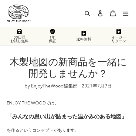
コ
ン
検索
ログイン
カート
テ
ン
ツ
に
30日間
1年
イージー
送料無料
お試し無料
保証
リターン
ス
キ
ッ
木製地図の新商品を一緒に
プ
す
開発しませんか？
る
by EnjoyTheWood編集部
2021年7月9日
ENJOY THE WOODでは、
「みんなの思い出が詰まった温かみのある地図」
を作るというコンセプトがあります。