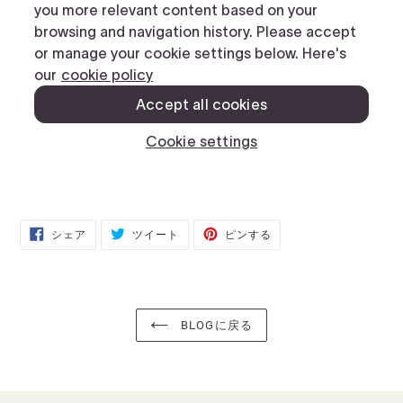
FACEBOOK
TWITTER
PINTEREST
シェア
ツイート
ピンする
で
に
で
シ
投
ピ
ェ
稿
ン
ア
す
す
す
る
る
る
BLOGに戻る