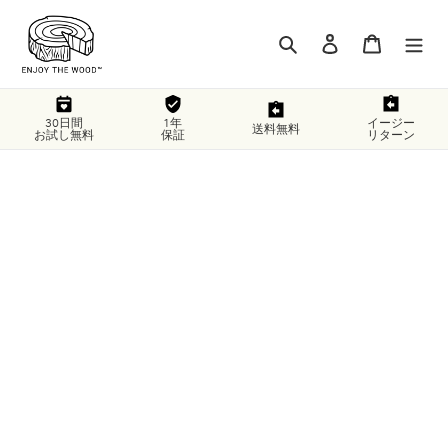
コ
ン
検索
ログイン
カート
テ
ン
ツ
に
30日間
1年
イージー
送料無料
お試し無料
保証
リターン
ス
キ
ッ
プ
す
る