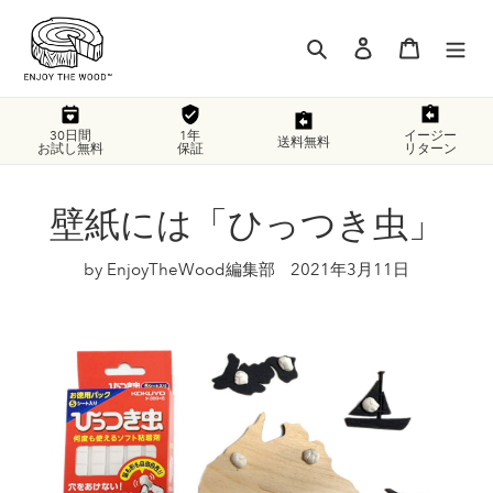
コ
ン
検索
ログイン
カート
テ
ン
ツ
に
30日間
1年
イージー
送料無料
お試し無料
保証
リターン
ス
キ
ッ
壁紙には「ひっつき虫」
プ
す
by EnjoyTheWood編集部
2021年3月11日
る