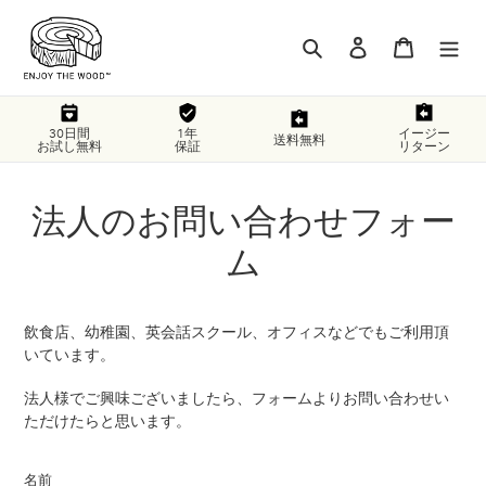
コ
ン
検索
ログイン
カート
テ
ン
ツ
に
30日間
1年
イージー
送料無料
お試し無料
保証
リターン
ス
キ
ッ
法人のお問い合わせフォー
プ
す
ム
る
飲食店、幼稚園、英会話スクール、オフィスなどでもご利用頂
いています。
法人様でご興味ございましたら、フォームよりお問い合わせい
ただけたらと思います。
名前