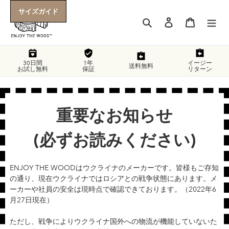
コ
サイズガイド
ン
検索
ログイン
カート
テ
ン
ツ
に
30日間
1年
イージー
送料無料
お試し無料
保証
リターン
ス
キ
ッ
プ
重要なお知らせ
す
る
(必ずお読みください)
ENJOY THE WOODはウクライナのメーカーです。皆様もご存知
の通り、現在ウクライナではロシアとの戦争状態にあります。メ
ーカーや社員の安全は現時点で確認できております。（2022年6
月27日現在）
ただし、戦争によりウクライナ国外への物流が機能していないた