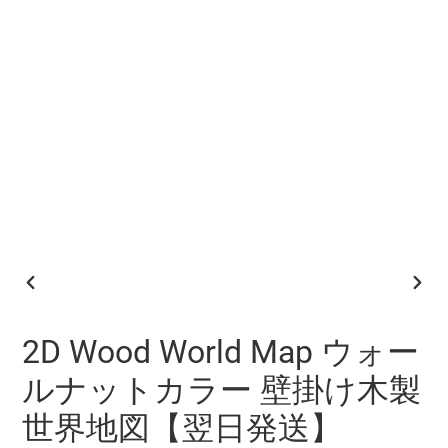
前
次
の
の
ス
ス
2D Wood World Map ウォー
ラ
ラ
イ
イ
ルナットカラー 壁掛け木製
ド
ド
世界地図【翌日発送】