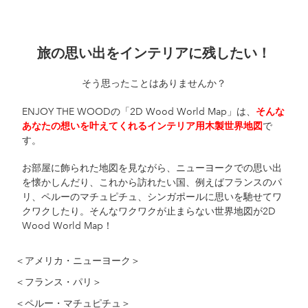
カ
旅の思い出をインテリアに残したい！
ー
ト
そう思ったことはありませんか？
に
商
ENJOY THE WOODの「2D Wood World Map」は、
そんな
品
で
あなたの想いを叶えてくれるインテリア用木製世界地図
を
す。
追
加
お部屋に飾られた地図を見ながら、ニューヨークでの思い出
す
を懐かしんだり、これから訪れたい国、例えばフランスのパ
る
リ、ペルーのマチュピチュ、シンガポールに思いを馳せてワ
クワクしたり。そんなワクワクが止まらない世界地図が2D
Wood World Map！
＜アメリカ・ニューヨーク＞
＜フランス・パリ＞
＜ペルー・マチュピチュ＞