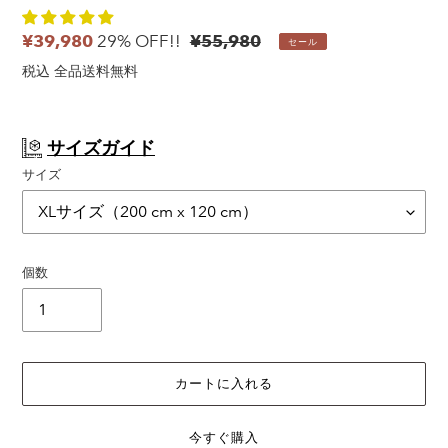
販
¥39,980
29% OFF!!
通
¥55,980
セール
売
常
税込 全品送料無料
価
価
格
格
サイズガイド
サイズ
個数
カートに入れる
今すぐ購入