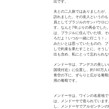
出です。
夫との二人旅ではありましたが、
訪れました。その友人というのも
員としてブラジルのサンパウロに
す。なんと7年ぶりの再会でした
は、ブラジルに住んでいた頃、そ
ろだよ！いつか一緒に行こう！」
みたいとは思っていたものの、ブ
しで約束を果たすことに。そうし
出も含め、私にとって忘れられな
メンドーサは、アンデスの美しい
国境付近）に位置し、約180万
青空の下に、ずらりと広がる葡萄
用の葡萄です。
メンドーサは、ワインの名産地で
は、メンドーサで造られています
し、メンドーサでアルゼンチンの