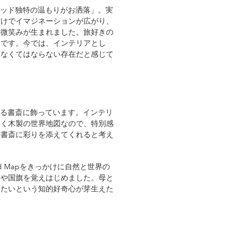
は、「ウッド独特の温もりがお洒落」。実
だけでイマジネーションが広がり、
と微笑みが生まれました。旅好きの
象です。今では、インテリアとし
になくてはならない存在だと感じて
族が集まる書斎に飾っています。インテリ
なく木製の世界地図なので、特別感
る書斎に彩りを添えてくれると考え
ld Mapをきっかけに自然と世界の
国や国旗を覚えはじめました。母と
りたいという知的好奇心が芽生えた