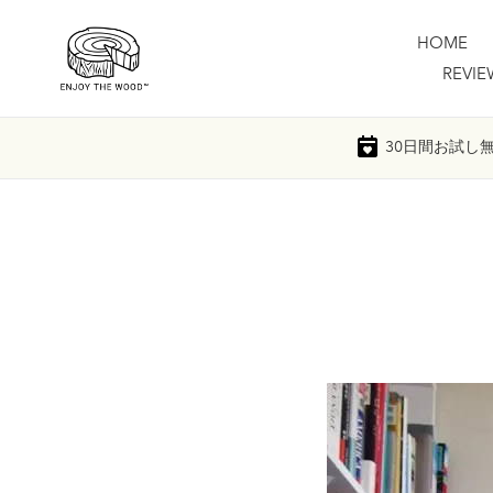
コ
ン
HOME
テ
REVIE
ン
ツ
に
30日間
お試し
ス
キ
ッ
プ
す
る