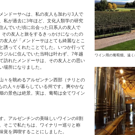
メンドーサへは、私の友人も加わり3人で
、私が過去に3年ほど、文化人類学の研究
住んでいた頃に出会った日系人の友人で
。その友人と旅をするきっかけになったの
の友人が「メンドーサはとても綺麗なとこ
と誘ってくれたことでした。いつか行って
ラジルに住んでいた当時は叶わず、7年越
ワイン用の葡萄畑。遠く
て訪れたメンドーサは、その友人との思い
い場所になりました。
山々を眺めるアルゼンチン西部（チリとの
人もの人々が暮らしている州です。爽やかな
畑の景色は絶景。実は、葡萄は全てワイン
す。アルゼンチンの美味しいワインの8割
。そこで私たちは、ワイナリー巡りと称
味覚を満喫することにしました。