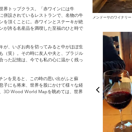
世界トップクラス。「赤ワインには牛
に併設されているレストランで、名物の牛
メンドーサのワイナリー
ンを頂くことに。赤ワインとステーキが絶
ンが誇る名産品を満喫した至福のひと時で
キが、いざお肉を切ってみると中がほぼ生
も（笑）。その時に友人や夫と、ブラジル
合った記憶は、今でも私の心に温かく残っ
アルゼンチンを見ると、この時の思い出がふと蘇
息子にも将来、世界を股にかけて様々な経
 Wood World Mapを眺めては、世界