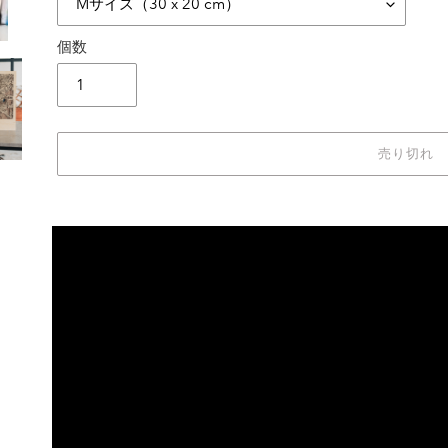
個数
売り切れ
カ
ー
ト
に
商
品
を
追
加
す
る