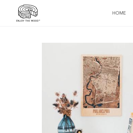
コ
ン
HOME
テ
ン
ツ
に
ス
キ
ッ
プ
す
る