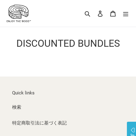
コ
ン
検索
ログイン
カート
テ
ン
ツ
に
DISCOUNTED BUNDLES
ス
キ
ッ
プ
す
る
Quick links
検索
特定商取引法に基づく表記