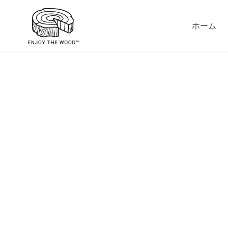
コ
ン
ホーム
テ
ン
ツ
に
ス
キ
ッ
プ
す
る