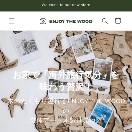
コンテ
Welcome to our new store
ンツに
進む
カ
ー
ト
お家で「海外旅行気分」を
味わう贅沢！
木のぬくもり溢れるENJOY THE WOOD
の
立体アート木製世界地図