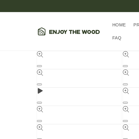
コンテ
ンツに
進む
HOME
P
FAQ
商品情
報にス
キップ
モ
モ
ー
ー
ダ
ダ
ル
ル
モ
モ
で
で
ー
ー
メ
メ
ダ
ダ
デ
デ
ル
ル
モ
モ
ィ
ィ
ビ
で
で
ー
ー
ア
ア
デ
メ
メ
ダ
ダ
(1)
(2)
オ
デ
デ
ル
ル
を
モ
を
モ
を
ィ
ィ
で
で
開
ー
開
ー
再
ア
ア
メ
メ
く
ダ
く
ダ
生
(3)
(4)
デ
デ