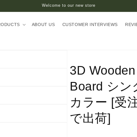
Welcome to our new store
RODUCTS
ABOUT US
CUSTOMER INTERVIEWS
REVI
3D Wooden
Board 
カラー [受
で出荷]