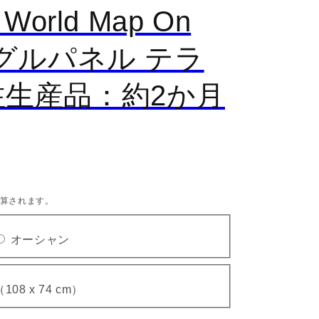
 World Map On
シングルパネル テラ
注生産品：約2か月
算されます。
バ
バ
オーシャン
リ
リ
エ
エ
バ
（108 x 74 cm）
ー
ー
リ
シ
シ