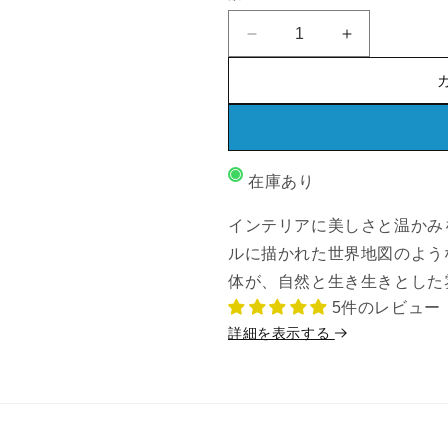
エ
量
ョ
3D
3D
ー
ン
Wooden
Wooden
シ
World
World
は
ョ
Map
Map
売
On
On
ン
り
Board
Board
は
切
シ
シ
在庫あり
売
ン
ン
れ
り
グ
グ
て
インテリアに美しさと温かみ
切
ル
ル
い
ルに描かれた世界地図のよう
パ
パ
れ
る
体が、自然と生き生きとした
ネ
ネ
て
か
5件のレビュー
ル
ル
い
詳細を表示する
販
テ
テ
る
ラ
ラ
売
か
カ
カ
で
販
ラ
ラ
き
ー
ー
売
ま