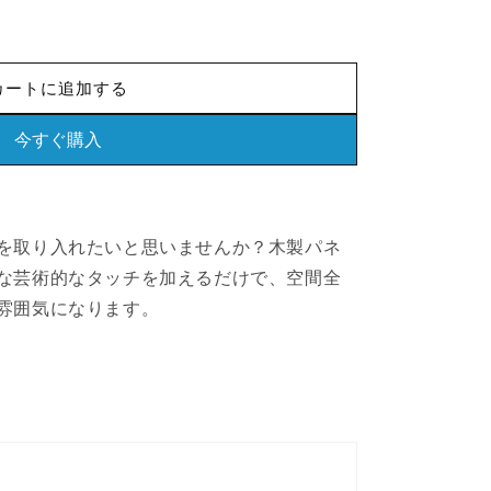
エ
ョ
ョ
ー
ン
ン
シ
カートに追加する
は
は
ョ
売
売
ン
今すぐ購入
り
り
は
切
切
売
れ
れ
り
て
て
を取り入れたいと思いませんか？木製パネ
切
い
い
な芸術的なタッチを加えるだけで、空間全
れ
る
る
雰囲気になります。
て
か
か
い
販
販
る
売
売
か
で
で
販
き
き
売
ま
ま