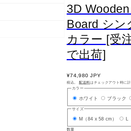
3D Wooden
Board 
カラー [受
で出荷]
通
¥74,980 JPY
常
税込。
配送料
はチェックアウト時に計
カラー
価
バ
ホワイト
ブラック
格
リ
サイズ
エ
バ
M（84 x 58 cm）
L
ー
リ
数量
数
シ