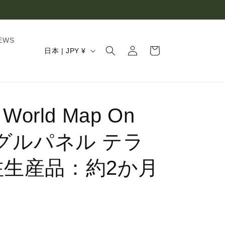
ロ
カ
EWS
グ
国
ー
日本 | JPY ¥
イ
/
ト
ン
地
域
 World Map On
シングルパネル テラ
注生産品：約2か月