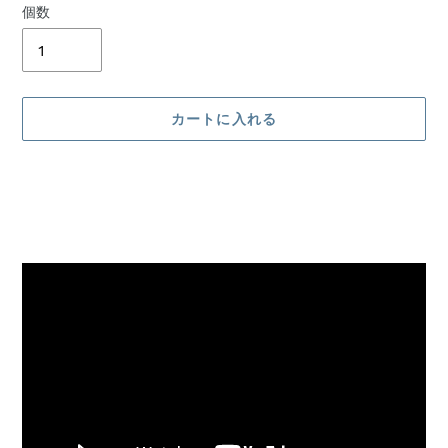
個数
カートに入れる
カ
ー
ト
に
商
品
を
追
加
す