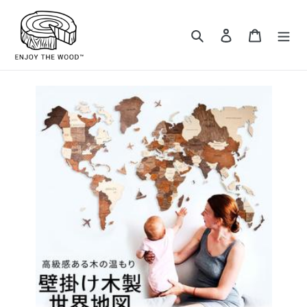
コ
ン
検索
ログイン
カート
テ
ン
ツ
に
ス
キ
ッ
プ
す
る