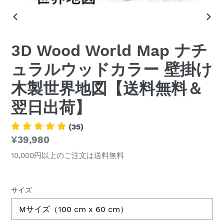
前
次
の
の
3D Wood World Map ナチ
ス
ス
ラ
ラ
ュラルウッドカラー 壁掛け
イ
イ
ド
ド
木製世界地図【送料無料＆
翌日出荷】
(35)
通
¥39,980
常
10,000円以上のご注文は送料無料
価
格
サイズ