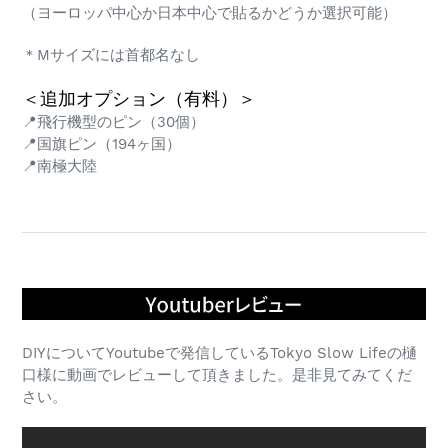
（ヨーロッパ中心か日本中心で貼るかどうか選択可能）
＊Mサイズには首都名なし
＜追加オプション（有料）＞
📍飛行機型のピン（30個）
📍国旗ピン（194ヶ国）
📍南極大陸
DIYについてYoutubeで発信しているTokyo Slow Lifeの樋
口様に動画でレビューして頂きました。是非見てみてくだ
さい。