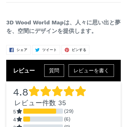
3D Wood World Mapは、人々に思い出と夢
を、空間にデザインを提供します。
FACEBOOK
TWITTER
PINTEREST
シェア
ツイート
ピンする
で
に
で
シ
投
ピ
ェ
稿
ン
ア
す
す
す
る
る
レビュー
る
質問
レビューを書く
4.8
レビュー件数 35
(29)
5
(6)
4
(0)