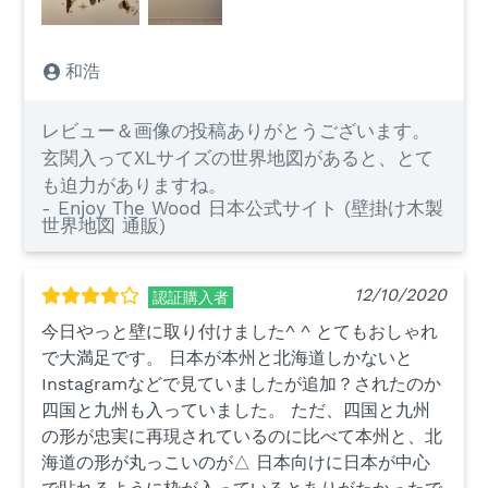
和浩
レビュー＆画像の投稿ありがとうございます。
玄関入ってXLサイズの世界地図があると、とて
も迫力がありますね。
- Enjoy The Wood 日本公式サイト (壁掛け木製
世界地図 通販)
12/10/2020
認証購入者
今日やっと壁に取り付けました^ ^ とてもおしゃれ
で大満足です。 日本が本州と北海道しかないと
Instagramなどで見ていましたが追加？されたのか
四国と九州も入っていました。 ただ、四国と九州
の形が忠実に再現されているのに比べて本州と、北
海道の形が丸っこいのが△ 日本向けに日本が中心