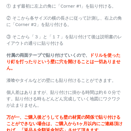
① まず最初に左上の角に「Corner #1」を貼り付ける。
② そこから各サイズの横の長さに従って計測し、右上の角
に「Corner #2」を貼り付ける。
③ そこから「３」と「１７」を貼り付けて後は説明書のレ
イアウトの通りに貼り付ける
付属の両面テープで貼り付けていくので、
ドリルを使った
り釘を打ったりという壁に穴を開けることは一切ありませ
ん。
漆喰やタイルなどの壁にも貼り付けることができます。
個人差はありますが、貼り付けに掛かる時間は約６０分で
す。貼り付ける時もどんどん完成していく地図にワクワク
が止まりません。
万が一、ご購入後どうしても壁の材質の関係で貼り付ける
ことができない場合は、ご購入から1ヶ月以内にご連絡頂け
れば、「返品＆全額返金対応」させて頂きます。