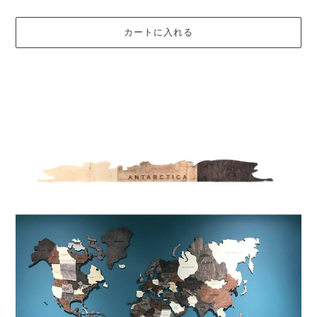
カートに入れる
カ
ー
ト
に
商
品
を
追
加
す
る