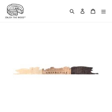
コ
ン
検索
ログイン
カート
テ
ン
ツ
に
ス
キ
ッ
プ
す
る