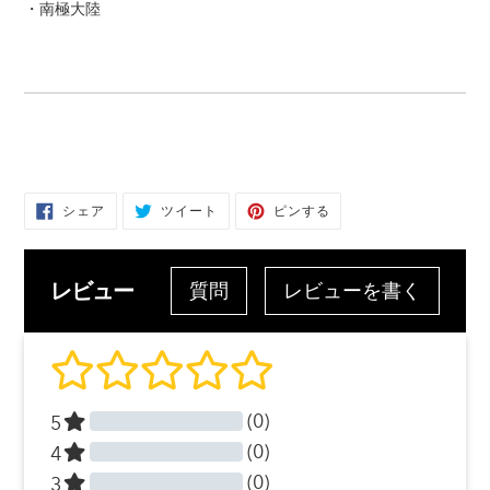
・南極大陸
FACEBOOK
TWITTER
PINTEREST
シェア
ツイート
ピンする
で
に
で
シ
投
ピ
ェ
稿
ン
ア
す
す
す
る
る
レビュー
る
質問
レビューを書く
(0)
5
(0)
4
(0)
3