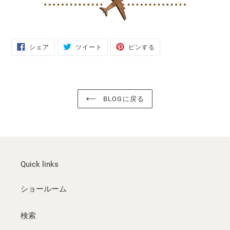
FACEBOOK
TWITTER
PINTEREST
シェア
ツイート
ピンする
で
に
で
シ
投
ピ
ェ
稿
ン
ア
す
す
す
る
る
る
BLOGに戻る
Quick links
ショールーム
検索