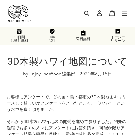
コ
ン
検索
ログイン
カート
テ
ン
ツ
に
30日間
1年
イージー
送料無料
お試し無料
保証
リターン
ス
キ
ッ
3D木製ハワイ地図について
プ
す
by EnjoyTheWood編集部
2021年6月15日
る
お客様にアンケートで、どの国・島・都市の3D木製地図をリリ
ースして欲しいかアンケートをとったところ、「ハワイ」とい
うお声を多く頂きました。
それから3D木製ハワイ地図の開発を進めて参りました。開発の
過程でも多くの方々にアンケートにお答え頂き、可能か限りア
ンケート結果を商品に反映し、最後の試作品が完成しました！