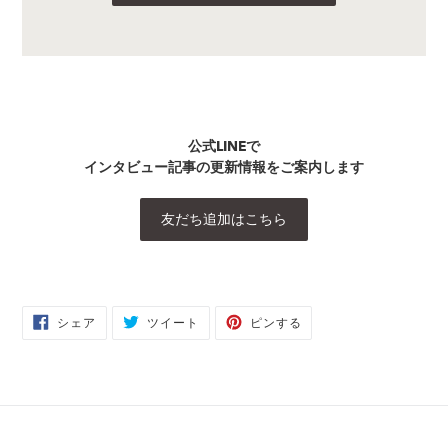
公式LINEで
インタビュー記事の更新情報をご案内します
友だち追加はこちら
FACEBOOK
TWITTER
PINTEREST
シェア
ツイート
ピンする
で
に
で
シ
投
ピ
ェ
稿
ン
ア
す
す
す
る
る
る