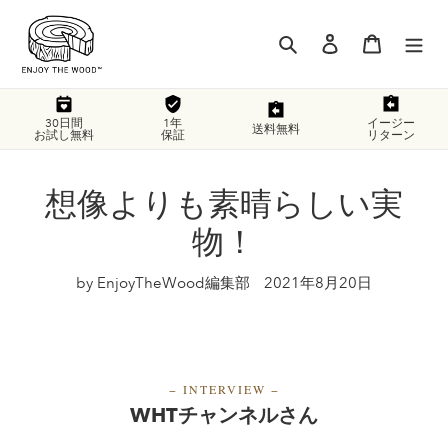
コ
ン
検索
ログイン
カート
テ
ン
ツ
に
30日間
1年
イージー
送料無料
お試し無料
保証
リターン
ス
キ
ッ
想像よりも素晴らしい実
プ
す
物！
る
by EnjoyTheWood編集部
2021年8月20日
−
INTERVIEW
−
WHTチャンネルさん