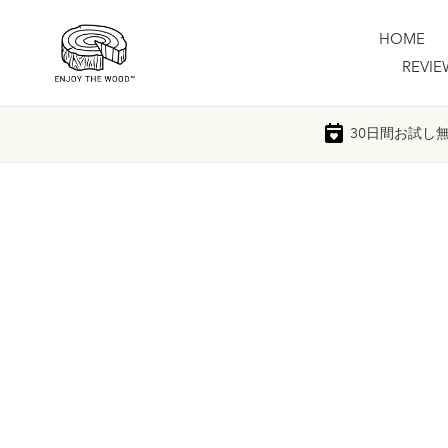
Skip
to
HOME
content
REVIE
30日間
お試し