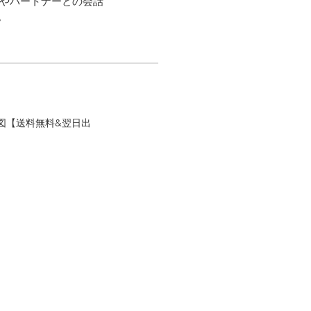
族やパートナーとの会話
。
界地図【送料無料&翌日出