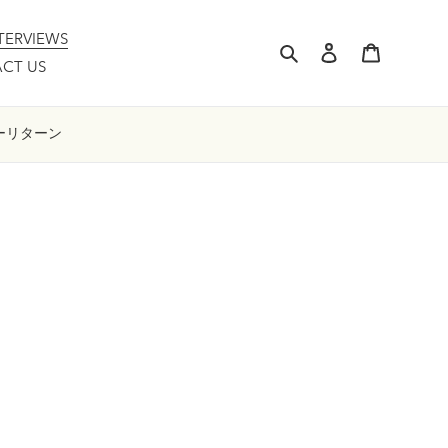
TERVIEWS
Search
Log in
Cart
CT US
ー
リターン