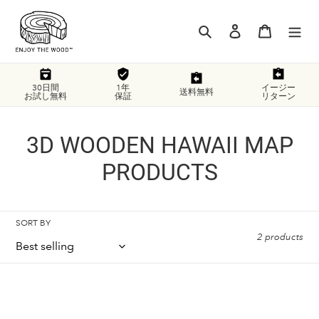
Skip
to
Search
Log in
Cart
content
30日間
1年
イージー
送料無料
お試し無料
保証
リターン
C
3D WOODEN HAWAII MAP
o
PRODUCTS
l
l
SORT BY
2 products
e
c
3D
3D
t
Wood
Wood
Hawaiian
Hawaii