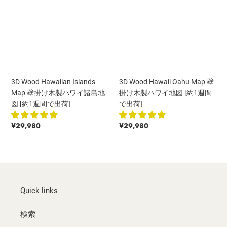
i
Islands
Oahu
Map
Map
o
壁
壁
掛
掛
n
け
け
:
木
木
製
製
3D Wood Hawaiian Islands
3D Wood Hawaii Oahu Map 壁
ハ
ハ
Map 壁掛け木製ハワイ諸島地
掛け木製ハワイ地図 [約1週間
ワ
ワ
図 [約1週間で出荷]
で出荷]
イ
イ
諸
地
Regular
Regular
¥29,980
¥29,980
島
図
price
price
地
[約
図
1
[約
週
1
間
週
で
Quick links
間
出
で
荷]
検索
出