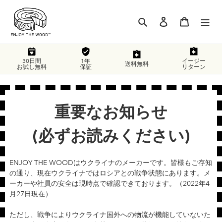
コ
ン
検索
ログイン
カート
テ
ン
ツ
に
30日間
1年
イージー
送料無料
お試し無料
保証
リターン
ス
キ
ッ
プ
重要なお知らせ
す
る
(必ずお読みください)
ENJOY THE WOODはウクライナのメーカーです。皆様もご存知
の通り、現在ウクライナではロシアとの戦争状態にあります。メ
ーカーや社員の安全は現時点で確認できております。（2022年4
月27日現在）
ただし、戦争によりウクライナ国外への物流が機能していないた