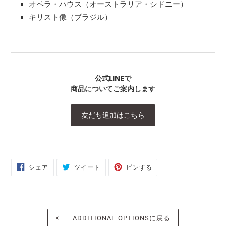
オペラ・ハウス（オーストラリア・シドニー）
キリスト像（ブラジル）
公式LINEで
商品についてご案内します
友だち追加はこちら
FACEBOOK
TWITTER
PINTEREST
シェア
ツイート
ピンする
で
に
で
シ
投
ピ
ェ
稿
ン
ア
す
す
す
る
る
る
ADDITIONAL OPTIONSに戻る