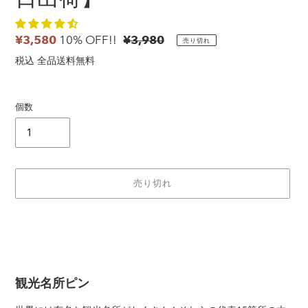
販
¥3,580
10% OFF!!
通
¥3,980
売り切れ
売
常
税込 全品送料無料
価
価
格
格
個数
売り切れ
カ
ー
ト
に
観光名所ピン
商
品