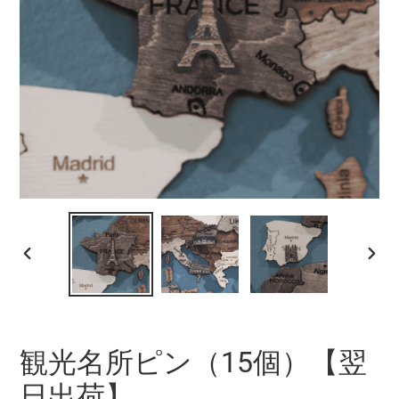
前
次
の
の
ス
ス
ラ
ラ
イ
イ
観光名所ピン（15個）【翌
ド
ド
日出荷】