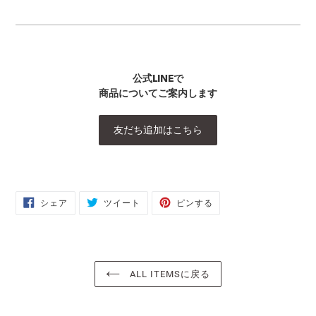
公式LINEで
商品についてご案内します
友だち追加はこちら
FACEBOOK
TWITTER
PINTEREST
シェア
ツイート
ピンする
で
に
で
シ
投
ピ
ェ
稿
ン
ア
す
す
す
る
る
る
ALL ITEMSに戻る