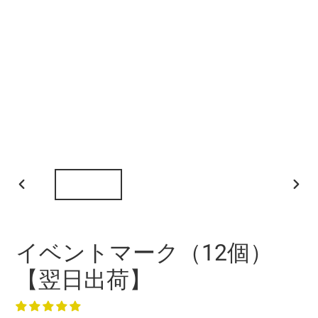
前
次
の
の
ス
ス
ラ
ラ
イベントマーク（12個）
イ
イ
ド
ド
【翌日出荷】