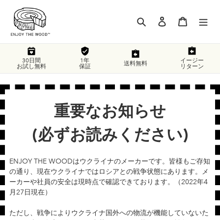
コ
ン
検索
ログイン
カート
テ
ン
ツ
に
30日間
1年
イージー
送料無料
お試し無料
保証
リターン
ス
キ
ッ
プ
重要なお知らせ
す
る
(必ずお読みください)
ENJOY THE WOODはウクライナのメーカーです。皆様もご存知
の通り、現在ウクライナではロシアとの戦争状態にあります。メ
ーカーや社員の安全は現時点で確認できております。（2022年4
月27日現在）
ただし、戦争によりウクライナ国外への物流が機能していないた