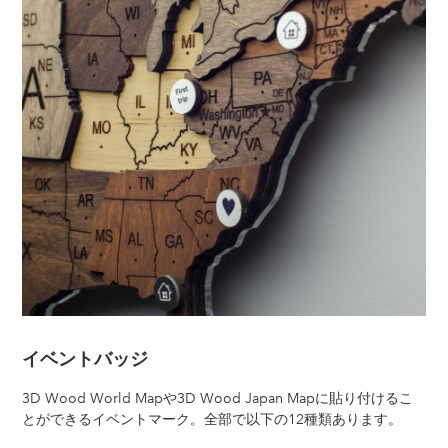
品
を
追
加
す
る
イベントバッジ
3D Wood World Mapや3D Wood Japan Mapに貼り付けるこ
とができるイベントマーク。全部で以下の12種類あります。