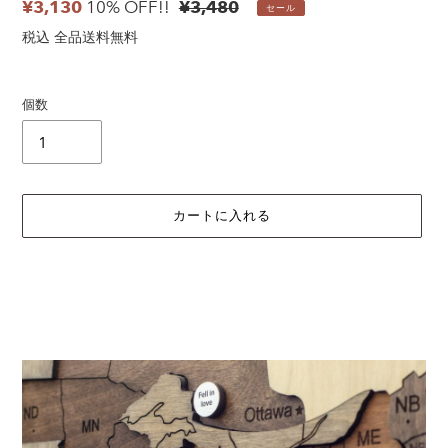
販
¥3,130
10% OFF!!
通
¥3,480
セール
売
常
税込 全品送料無料
価
価
格
格
個数
カートに入れる
カ
ー
ト
に
商