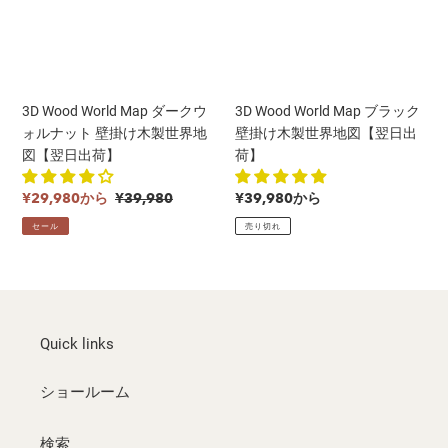
ー
ラ
日
荷】
ク
ッ
出
ウ
ク
荷】
ォ
壁
ル
掛
3D Wood World Map ダークウ
3D Wood World Map ブラック
ナ
け
ォルナット 壁掛け木製世界地
壁掛け木製世界地図【翌日出
ッ
木
図【翌日出荷】
荷】
ト
製
壁
世
販
通
通
¥29,980から
¥39,980
¥39,980から
掛
界
売
常
常
セール
売り切れ
け
地
価
価
価
木
図
格
格
格
製
【翌
世
日
界
出
地
Quick links
荷】
図
【翌
ショールーム
日
出
検索