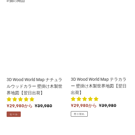
6個の商品
3D
3D
Wood
Wood
World
World
Map
Map
ナ
テ
チ
ラ
ュ
カ
ラ
ラ
ル
ー
ウ
壁
3D Wood World Map テラカラ
3D Wood World Map ナチュラ
ッ
掛
ー 壁掛け木製世界地図【翌日
ルウッドカラー 壁掛け木製世
ド
け
出荷】
界地図【翌日出荷】
カ
木
ラ
製
販
通
¥29,980から
¥39,980
販
通
¥29,980から
¥39,980
ー
世
売
常
売
常
売り切れ
セール
壁
界
価
価
価
価
掛
地
格
格
格
格
け
図
3D
3D