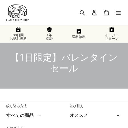
コ
ン
検索
ログイン
カート
テ
ン
ツ
に
30日間
1年
イージー
送料無料
お試し無料
保証
リターン
ス
キ
ッ
コ
【1日限定】バレンタイン
プ
レ
セール
す
る
ク
シ
ョ
絞り込み方法
並び替え
ン
: