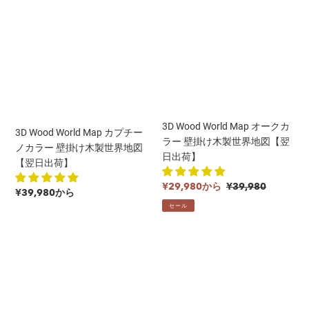
木
【翌
Wood
Wood
製
日
World
World
世
出
Map
Map
界
荷】
カ
オ
地
プ
ー
図
チ
ク
【翌
ー
カ
日
ノ
ラ
出
カ
ー
3D Wood World Map オークカ
3D Wood World Map カプチー
荷】
ラ
壁
ラー 壁掛け木製世界地図【翌
ノカラー 壁掛け木製世界地図
ー
掛
日出荷】
【翌日出荷】
壁
け
販
通
掛
木
¥29,980から
¥39,980
通
¥39,980から
売
常
け
製
常
セール
価
価
木
世
価
格
格
製
界
格
3D
3D
世
地
Wood
Wood
界
図
World
World
地
【翌
Map
Map
図
日
ダ
ブ
【翌
出