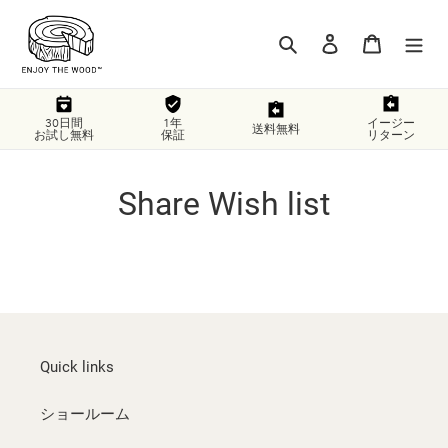
コ
ン
検索
ログイン
カート
テ
ン
ツ
に
30日間
1年
イージー
送料無料
お試し無料
保証
リターン
ス
キ
ッ
Share Wish list
プ
す
る
Quick links
ショールーム