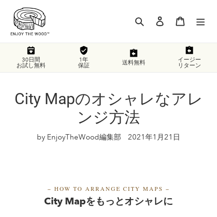
コ
ン
検索
ログイン
カート
テ
ン
ツ
に
30日間
1年
イージー
送料無料
お試し無料
保証
リターン
ス
キ
ッ
City Mapのオシャレなアレ
プ
す
ンジ方法
る
by EnjoyTheWood編集部
2021年1月21日
− HOW TO ARRANGE CITY MAPS
−
City Mapをもっとオシャレに