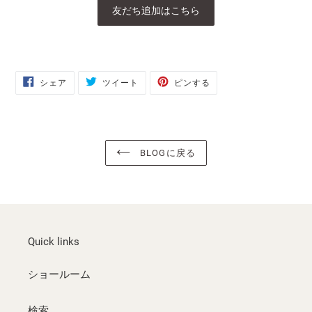
友だち追加はこちら
FACEBOOK
TWITTER
PINTEREST
シェア
ツイート
ピンする
で
に
で
シ
投
ピ
ェ
稿
ン
ア
す
す
す
る
る
る
BLOGに戻る
Quick links
ショールーム
検索