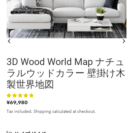
PREVIOUS
NEXT
SLIDE
SLID
3D Wood World Map ナチュ
ラルウッドカラー 壁掛け木
製世界地図
Regular
¥69,980
price
Tax included.
Shipping
calculated at checkout.