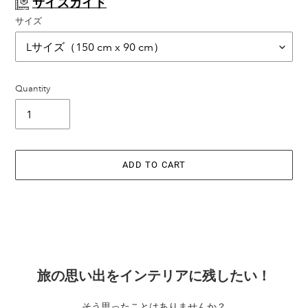
サイズガイド
サイズ
Quantity
ADD TO CART
Adding
product
to
旅の思い出をインテリアに残したい！
your
cart
そう思ったことはありませんか？