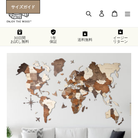
Skip
サイズガイド
to
Search
Log in
Cart
content
30日間
1年
イージー
送料無料
お試し無料
保証
リターン