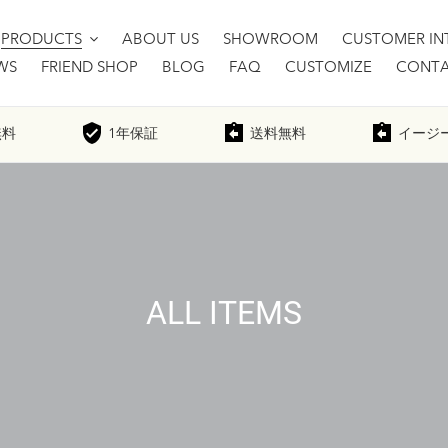
PRODUCTS
ABOUT US
SHOWROOM
CUSTOMER IN
WS
FRIEND SHOP
BLOG
FAQ
CUSTOMIZE
CONTA
無料
1年
保証
送料無料
イージ
コ
ALL ITEMS
レ
ク
シ