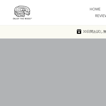
コ
ン
HOME
テ
REVIE
ン
ツ
に
30日間
お試し
ス
キ
ッ
プ
す
る