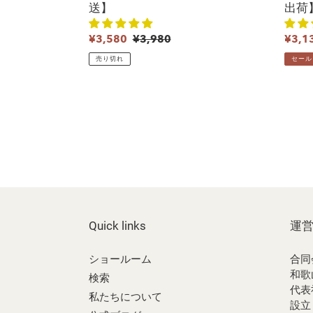
送】
出荷
販
¥3,580
通
¥3,980
販
¥3,1
売
常
売
売り切れ
セール
価
価
価
格
格
格
Quick links
運
ショールーム
合同
和歌
検索
代表
私たちについて
設立