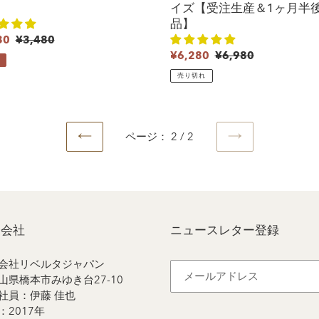
】
ズ
イズ【受注生産＆1ヶ月半
【受
品】
注
30
通
¥3,480
生
常
販
¥6,280
通
¥6,980
産
価
売
常
売り切れ
＆
格
価
価
1
格
格
ヶ
月
ページ： 2 / 2
半
前
次
後
の
の
ペ
ペ
の
ー
ー
納
ジ
ジ
品】
営会社
ニュースレター登録
会社リベルタジャパン
山県橋本市みゆき台27-10
社員：伊藤 佳也
：2017年