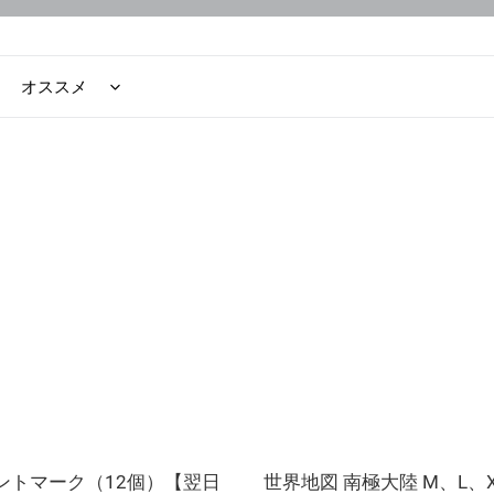
ョ
ン
:
世
界
地
図
南
極
大
陸
M、
L、
XL
サ
ントマーク（12個）【翌日
イ
世界地図 南極大陸 M、L、