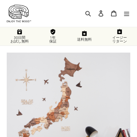
コ
ン
検索
ログイン
カート
テ
ン
ツ
に
30日間
1年
イージー
送料無料
お試し無料
保証
リターン
ス
キ
ッ
プ
す
る