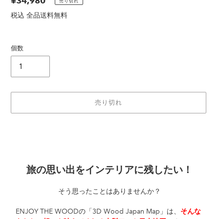
通
¥34,980
売り切れ
常
税込 全品送料無料
価
格
個数
売り切れ
カ
ー
ト
に
旅の思い出をインテリアに残したい！
商
品
そう思ったことはありませんか？
を
追
ENJOY THE WOODの「3D Wood Japan Map」は、
そんな