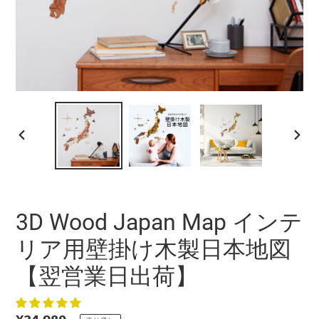
前
次
の
の
ス
ス
ラ
ラ
イ
イ
3D Wood Japan Map インテ
ド
ド
リア用壁掛け木製日本地図
【翌営業日出荷】