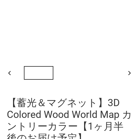
前
次
の
の
ス
ス
ラ
ラ
【蓄光＆マグネット】3D
イ
イ
ド
ド
Colored Wood World Map カ
ントリーカラー【1ヶ月半
後のお届け予定】