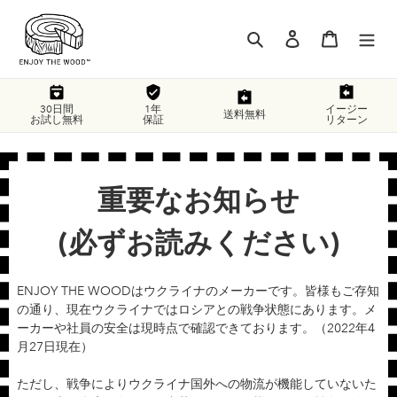
コ
ン
検索
ログイン
カート
テ
ン
ツ
に
30日間
1年
イージー
送料無料
お試し無料
保証
リターン
ス
キ
ッ
プ
重要なお知らせ
す
る
(必ずお読みください)
ENJOY THE WOODはウクライナのメーカーです。皆様もご存知
の通り、現在ウクライナではロシアとの戦争状態にあります。メ
ーカーや社員の安全は現時点で確認できております。（2022年4
月27日現在）
ただし、戦争によりウクライナ国外への物流が機能していないた