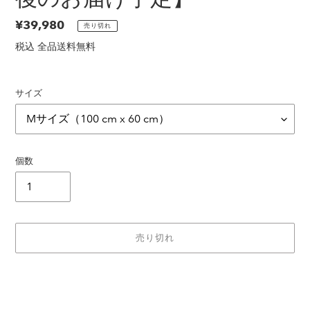
通
¥39,980
売り切れ
常
税込 全品送料無料
価
格
サイズ
個数
売り切れ
カ
ー