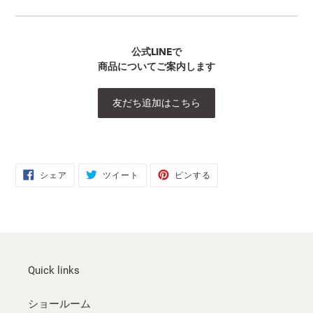
公式LINEで
商品についてご案内します
友だち追加はこちら
FACEBOOK
TWITTER
PINTEREST
シェア
ツイート
ピンする
で
に
で
シ
投
ピ
ェ
稿
ン
ア
す
す
す
る
る
る
Quick links
ショールーム