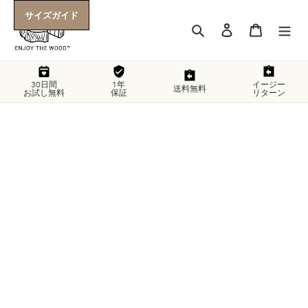
コ
サイズガイド
ン
検索
ログイン
カート
テ
ン
ツ
に
30日間
1年
イージー
送料無料
お試し無料
保証
リターン
ス
キ
ッ
プ
す
る