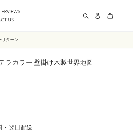
TERVIEWS
検索
ログイン
カート
CT US
ー
リターン
 Map テラカラー 壁掛け木製世界地図
料・翌日配送