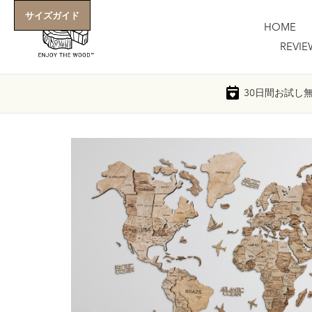
コ
サイズガイド
ン
HOME
テ
REVIE
ン
ツ
に
30日間
お試し
ス
キ
ッ
プ
す
る