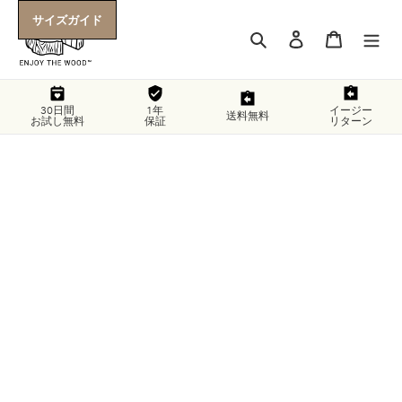
コ
サイズガイド
ン
検索
ログイン
カート
テ
ン
ツ
に
30日間
1年
イージー
送料無料
お試し無料
保証
リターン
ス
キ
ッ
プ
す
る