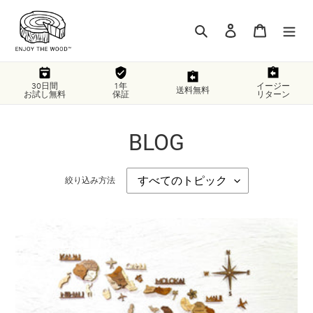
コ
ン
検索
ログイン
カート
テ
ン
ツ
に
30日間
1年
イージー
送料無料
お試し無料
保証
リターン
ス
キ
ッ
BLOG
プ
す
る
絞り込み方法