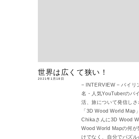
世界は広くて狭い！
2021年1月18日
− INTERVIEW −
名・人気YouTuberの
活、旅について発信しされ
「3D Wood Wor
Chikaさんに3D Woo
Wood World M
けでなく、自分でパズル