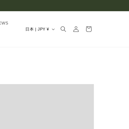
ロ
カ
EWS
グ
国
ー
日本 | JPY ¥
イ
/
ト
ン
地
域